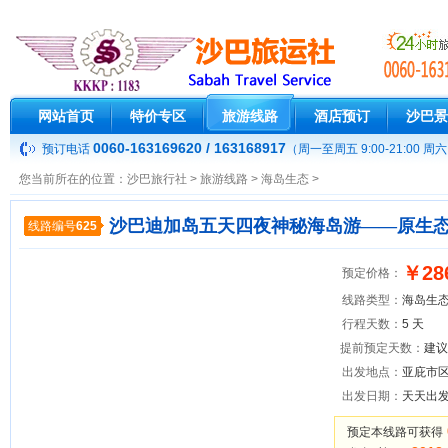
网站首页
特价专区
旅游线路
酒店预订
沙巴景
0060-163169620 / 163168917
预订电话
（周一至周五 9:00-21:00 周六 9
您当前所在的位置：
沙巴旅行社
>
旅游线路
>
海岛生态
>
沙巴迪加岛五天四夜神秘海岛游——原生
线路编号
625
￥28
预定价格：
线路类型：
海岛生
行程天数：
5 天
提前预定天数：
建议
出发地点：
亚庇市
出发日期：
天天出
预定本线路可获得