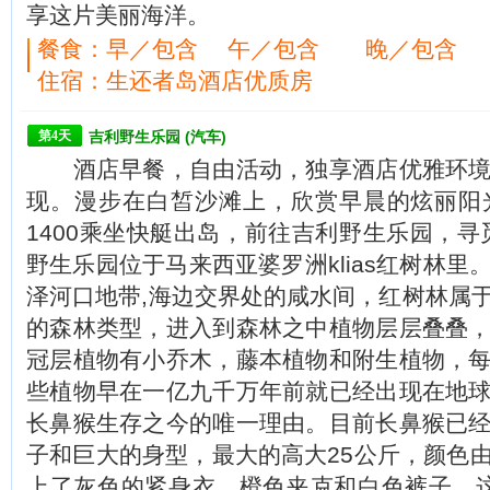
享这片美丽海洋。
餐食：
早／包含 午／包含 晚／包含
住宿：生还者岛酒店优质房
第4天
吉利野生乐园 (汽车)
酒店早餐，自由活动，独享酒店优雅环境
现。漫步在白皙沙滩上，欣赏早晨的炫丽阳
1400乘坐快艇出岛，前往吉利野生乐园
野生乐园位于马来西亚婆罗洲klias红树林
泽河口地带,海边交界处的咸水间，红树林属
的森林类型，进入到森林之中植物层层叠叠
冠层植物有小乔木，藤本植物和附生植物，
些植物早在一亿九千万年前就已经出现在地
长鼻猴生存之今的唯一理由。目前长鼻猴已
子和巨大的身型，最大的高大25公斤，颜色
上了灰色的紧身衣，橙色夹克和白色裤子。这