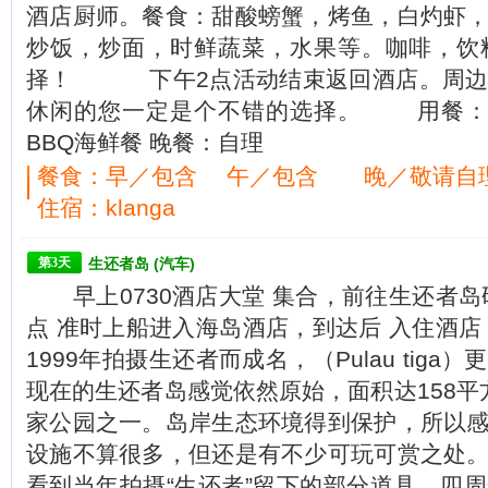
酒店厨师。餐食：甜酸螃蟹，烤鱼，白灼虾
炒饭，炒面，时鲜蔬菜，水果等。咖啡，饮
择！ 下午2点活动结束返回酒店。周边
休闲的您一定是个不错的选择。 用餐：早
BBQ海鲜餐 晚餐：自理
餐食：
早／包含 午／包含 晚／敬请自
住宿：klanga
第3天
生还者岛 (汽车)
早上0730酒店大堂 集合，前往生还者岛码
点 准时上船进入海岛酒店，到达后 入住
1999年拍摄生还者而成名，（Pulau tig
现在的生还者岛感觉依然原始，面积达158平
家公园之一。岛岸生态环境得到保护，所以
设施不算很多，但还是有不少可玩可赏之处
看到当年拍摄“生还者”留下的部分道具，四