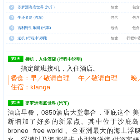
2
婆罗洲海底世界 (汽车)
包含
包含
3
生还者岛 (汽车)
包含
包含
4
吉利野生乐园 (汽车)
包含
包含
5
送机 (行程中说明)
包含
行程中
第1天
接机，入住酒店 (行程中说明)
指定航班接机，入住酒店。
餐食：
早／敬请自理 午／敬请自理 晚
住宿：klanga
第2天
婆罗洲海底世界 (汽车)
酒店早餐，0850酒店大堂集合，亚庇这个 
断增加了好多的新景点。其中位于沙庇岛
broneo free world 。全亚洲最大的海
水，浮潜以及海底漫步 小型海洋馆 供游客