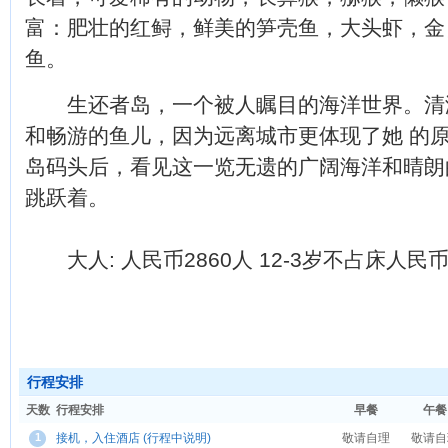
富：肥壮的红鲟，鲜美的笋壳鱼，大头虾，金
鱼。
生还者岛，一个被人瞩目的海洋世界。清
和畅游的鱼儿，因为远离城市更体现了她 的
岛码头后，看见这一览无遗的广阔海洋和晴朗
跳跃着。
大人: 人民币2860人 12-3岁不占床人民币 
行程安排
天数
行程安排
早餐
午餐
1
接机，入住酒店 (行程中说明)
敬请自理
敬请自