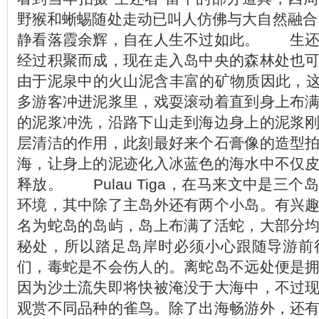
野猴和蜥蜴随处走动已叫人仿佛与大自然融合
静看落霞余辉，自在人生不过如此。 生还
经过积聚而成，现在走入岛中央的森林处也
由于泥泉中的火山泥含丰富的矿物质因此，这
多游客冲进泥浆里，戏耍滚动着直到身上布
的泥浆冲洗，沿路下山走到海边身上的泥浆
层清洁的作用，此刻最好来个石膏像的造型
海，让身上的泥迹化入冰蓝色的海水中不仅
释放。 Pulau Tiga，在马来文中是三
环境，其中除了主岛外还有两个小岛。有兴
名为蛇岛的岛屿，岛上布满了活蛇，大部分
秘处，所以踏足岛岸时必须小心跟随导游前
们，毒蛇是不会伤人的。离蛇岛不远处便是
因为沙土流失即将快被淹没于大海中，不过
观赏不同品种的雀鸟。除了出海畅游外，还