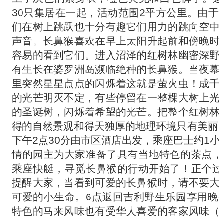
30只集居在一起，活动范围2平方公里。由
们在树上跳跃也十分有趣它们用力的跳向空
声音。长鼻猴喜欢在早上太阳升起前和傍晚
容易的看到它们。进入沼泽的红树林幽密深
有生长在婆罗洲岛濒临绝种的长鼻猴。当夜
里突然星星点点的闪烁着这就是萤火虫！成
的光芒明灭不定，有些停留在一整棵大树上
的圣诞树，闪烁着希望的光芒。把整个红树
得的自然景观和得天独厚的地理环境只有美
下午2点30分由市区酒店出发，乘座巴士约1
情的园主为大家准备了具有当地特色的茶点
乘座快艇，寻觅长鼻猴的行动开始了！正个
提醒大家，当看到可爱的长鼻猴时，请不要
可爱的小生命。6点返回吉利野生乐园享用
特色的马来风味也有受华人喜爱的客家风味