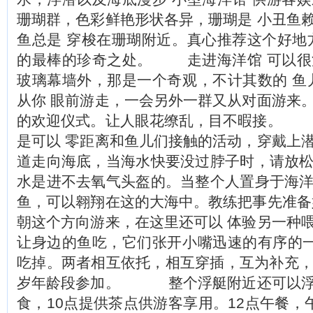
珊瑚群，色彩鲜艳形状各异，珊瑚是 小丑鱼
鱼总是 穿梭在珊瑚附近。真心推荐这个好地
的最棒的珍奇之处。 走进海洋馆 可以很
玻璃幕墙外，那是一个奇观，不计其数的 鱼
从你 眼前游走，一会另外一群又从对面游来
的欢迎仪式。让人眼花缭乱，目不暇接。 
是可以 零距离和鱼儿们接触的活动，穿戴上
道走向海底，当海水快要没过脖子时，请放
水是进不去氧气头盔的。当整个人置身于海
鱼，可以翱翔在这的大海中。教练把事先准备
朝这个方向游来，在这里还可以 体验另一种
让身边的鱼吃，它们张开小嘴迅速的有序的一
吃掉。两者相互依托，相互穿插，互为补充，相
岁年龄段参加。 整个浮艇附近还可以浮
食，10点提供茶点供游客享用。12点午餐，