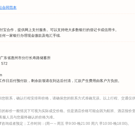
社合同范本
支付宝合作，提供网上支付服务。可以支持绝大多数银行的借记卡或信用卡。
任何一家银行办理现金缴款及电汇手续.
广东省惠州市分行长寿路储蓄所
 572
m
工作日后付预付款，剩余款项请在到达后付清，汇款产生费用由客户方负担。
和您联系，确认行程安排和价格，请确保您的联系方式准确无误。以上行程、交通仅
日的标价一般情况下可视为实际成交价格。但是酒店价格可能会因为航班、酒店报价
服人员与您最终确认的价格为准。
7
咨询或者预定；工作时间：(周一～周五 早9:00-晚21:00 周六 早10:00-晚18:00)。