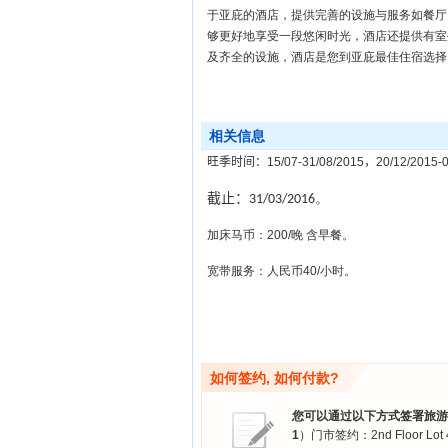
于亚庇的酒店，提供完善的设施与服务如餐厅
够更好地享受一段悠闲时光，酒店还提供有室
及齐全的设施，酒店是您到亚庇最佳住宿选择
相关信息
旺季时间：
15/07-31/08/2015
，
20/12/2015-
截止：
31/03/2016。
加床马币：200/晚 含早餐。
宽带服务：人民币40/小时。
如何签约, 如何付款?
您可以通过以下方式签署旅游
1
）门市签约：2nd Floor Lot 48,