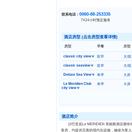
0060-88-253335
联系电话：
7X24小时预定服务
酒店房型 (点击房型查看详情)
房型
早餐
床型
classic city view
双早
大/双
classic seaview
双早
大/双
Deluxe Sea View
单早
大床
Le Meridien Club
单早
大床
city view
酒店简介
沙巴亚庇Le MERIDIEN 美丽殿酒店
客房，均提供完善的现代化设施，确保为客人