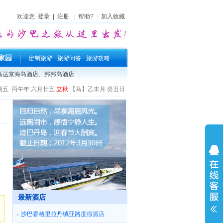
欢迎您
登录
|
注册
|
帮助?
|
加入收藏
家园
定制旅游
旅游问答
旅游攻略
马达京海岛酒店
、
邦邦岛酒店
期五
丙午年 六月廿五
立秋
【马】乙未月 癸丑日
最新酒店
沙巴香格里拉丹绒亚路度假酒店