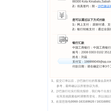
88300 Kota Kinabalu,Sabah
2
）传真签约：附－
沙巴旅运
您可以通过以下方式付款
1
）网上支付： 跟财付通、
2
）银行转账支付：通过全国
银行汇款
中国工商银行：中国工商银行
账号：2008 0303 0102 3512
姓名：刘焱
支付宝：199999049@qq.co
付款日期：请在确定订单3个
1、
提交订单以后，沙巴旅行社的客服会及时
参考，最终确认以所签协议为准。
2、
沙巴旅行社实行阳光报价，我们每个出发
化等其他因素临时调整而变化，所以须以客
3、
欢迎您致电
0060-163169620 / 16316891