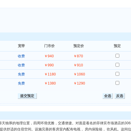
宽带
门市价
预定价
预定
收费
￥940
￥870
收费
￥990
￥910
免费
￥1180
￥1060
免费
￥1380
￥1290
提交预定
全选
反选
拥有得天独厚的地理位置，四周环境优雅，交通便捷。对面是着名的菲律宾市场酒店的306
提供舒适的住宿空间。设施完善的客房室内配有电视， 房内保险箱， 吹风机。这间