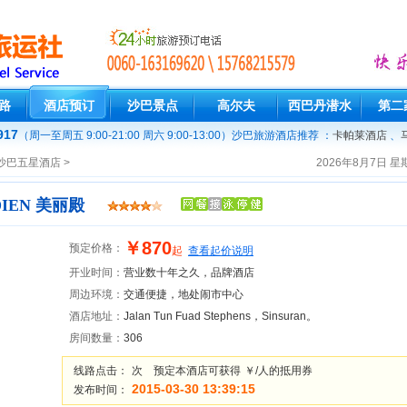
路
酒店预订
沙巴景点
高尔夫
西巴丹潜水
第二
917
（周一至周五 9:00-21:00 周六 9:00-13:00）
沙巴旅游酒店推荐 ：
卡帕莱酒店
、
沙巴五星酒店
>
2026年8月7日
星
IDIEN 美丽殿
￥870
预定价格：
起
查看起价说明
开业时间：
营业数十年之久，品牌酒店
周边环境：
交通便捷，地处闹市中心
酒店地址：
Jalan Tun Fuad Stephens，Sinsuran。
房间数量：
306
线路点击：
次 预定本酒店可获得
￥/人的抵用券
2015-03-30 13:39:15
发布时间：