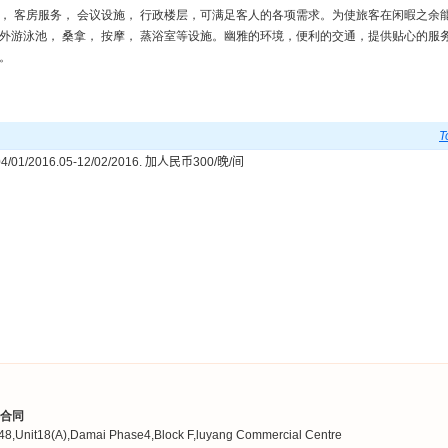
， 客房服务， 会议设施， 行政楼层，可满足客人的各项需求。为使旅客在闲暇之余
外游泳池， 桑拿， 按摩， 蒸浴室等设施。幽雅的环境，便利的交通，提供贴心的服
。
T
04/01/2016.05-12/02/2016.
加人民币
300/
晚
/
间
合同
Unit18(A),Damai Phase4,Block F,luyang Commercial Centre